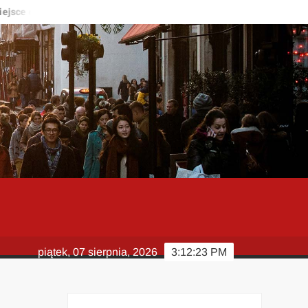
ce do życia?
Kardiolog – kiedy warto zgłosić się do specjalisty
piątek, 07 sierpnia, 2026
3:12:24 PM