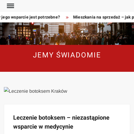
Skip
to
jego wsparcie jest potrzebne?
Mieszkania na sprzedaż – jak p
content
JEMY ŚWIADOMIE
Leczenie botoksem – niezastąpione
wsparcie w medycynie