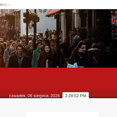
jsce do życia?
Kardiolog – kiedy warto zgłosić się do specjalis
czwartek, 06 sierpnia, 2026
2:28:52 PM