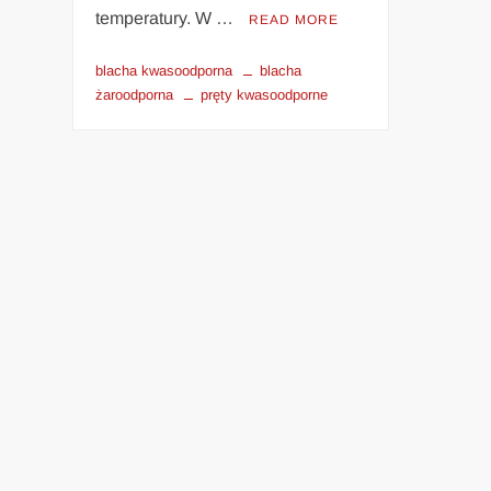
temperatury. W …
READ MORE
blacha kwasoodporna
blacha
żaroodporna
pręty kwasoodporne