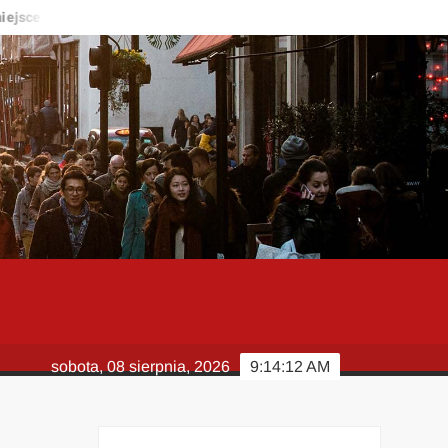
ce do życia?
Kardiolog – kiedy warto zgłosić się do specjalisty
sobota, 08 sierpnia, 2026
9:14:13 AM