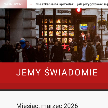
Skip
t potrzebne?
NAJNOWSZE
Mieszkania na sprzedaż – jak przygotować się do
to
content
JEMY ŚWIADOMIE
Miesiąc:
marzec 2026