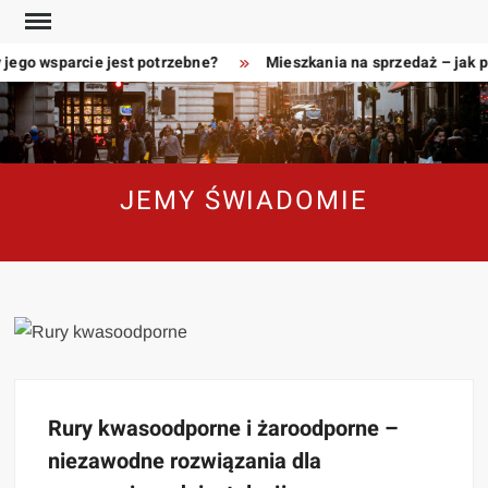
Skip
to
jego wsparcie jest potrzebne?
Mieszkania na sprzedaż – jak p
content
JEMY ŚWIADOMIE
Rury kwasoodporne i żaroodporne –
niezawodne rozwiązania dla