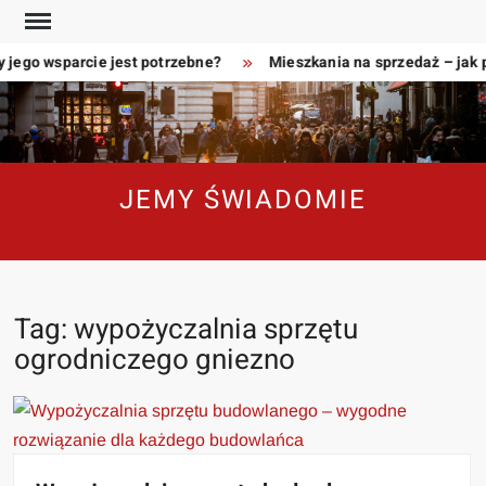
Skip
to
 jego wsparcie jest potrzebne?
Mieszkania na sprzedaż – jak 
content
JEMY ŚWIADOMIE
Tag:
wypożyczalnia sprzętu
ogrodniczego gniezno