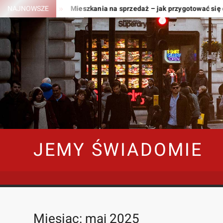
Skip
 potrzebne?
NAJNOWSZE
Mieszkania na sprzedaż – jak przygotować się do
to
content
JEMY ŚWIADOMIE
Miesiąc:
maj 2025