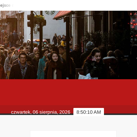
e do życia?
Kardiolog – kiedy warto zgłosić się do specjalisty 
czwartek, 06 sierpnia, 2026
8:50:11 AM