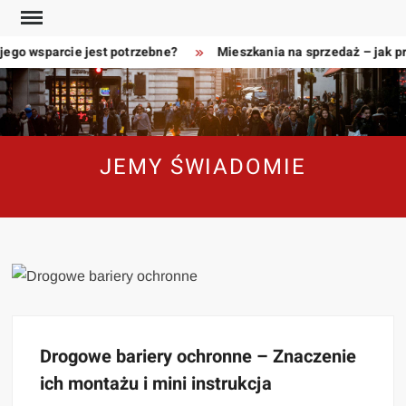
Skip
to
ego wsparcie jest potrzebne?
Mieszkania na sprzedaż – jak pr
content
JEMY ŚWIADOMIE
Drogowe bariery ochronne – Znaczenie
ich montażu i mini instrukcja