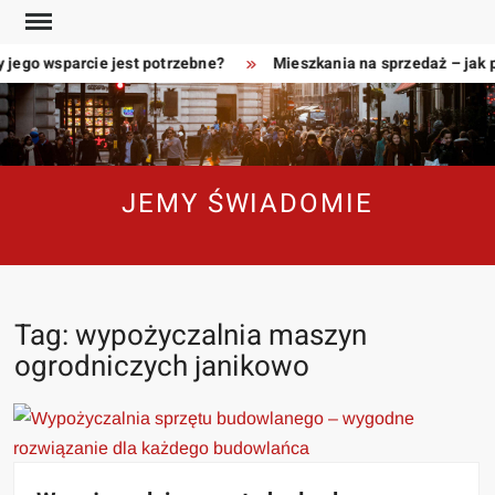
Skip
to
 jego wsparcie jest potrzebne?
Mieszkania na sprzedaż – jak 
content
JEMY ŚWIADOMIE
Tag:
wypożyczalnia maszyn
ogrodniczych janikowo