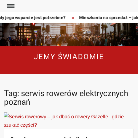
Skip
to
y jego wsparcie jest potrzebne?
Mieszkania na sprzedaż – jak
content
JEMY ŚWIADOMIE
Tag:
serwis rowerów elektrycznych
poznań