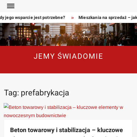
Skip
to
y jego wsparcie jest potrzebne?
Mieszkania na sprzedaż – jak
content
JEMY ŚWIADOMIE
Tag:
prefabrykacja
Beton towarowy i stabilizacja – kluczowe