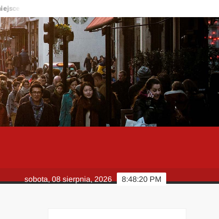
ce do życia?
Kardiolog – kiedy warto zgłosić się do specjalisty
sobota, 08 sierpnia, 2026
8:48:21 PM