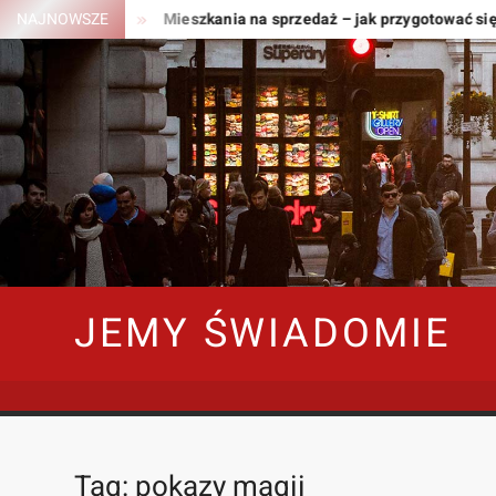
Skip
t potrzebne?
NAJNOWSZE
Mieszkania na sprzedaż – jak przygotować się do
to
content
JEMY ŚWIADOMIE
Tag:
pokazy magii