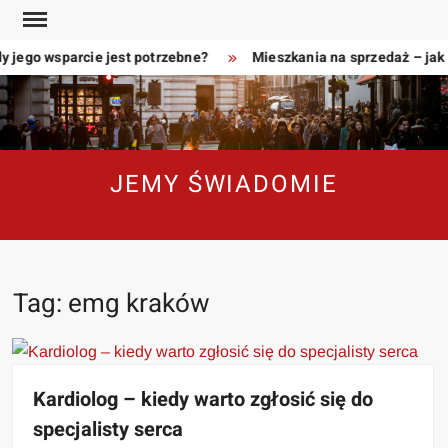
Skip
to
y jego wsparcie jest potrzebne?
Mieszkania na sprzedaż – jak
content
JEMY ŚWIADOMIE
Tag:
emg kraków
Kardiolog – kiedy warto zgłosić się do
specjalisty serca