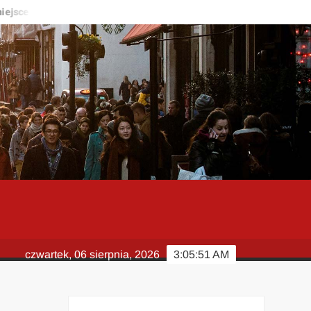
ce do życia?
Kardiolog – kiedy warto zgłosić się do specjalisty
czwartek, 06 sierpnia, 2026
3:05:51 AM